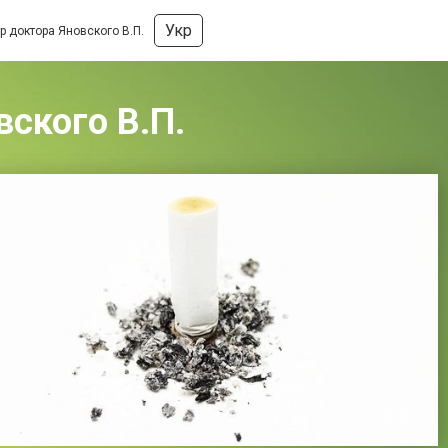
Укр
р доктора Яновского В.П.
ского В.П.