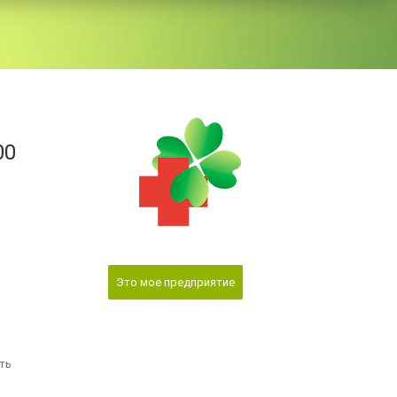
00
Это мое предприятие
ть