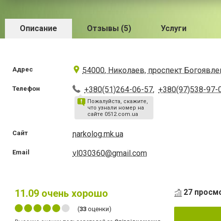
Описание
Отзывы (5)
Услуги
Адрес
54000, Николаев, проспект Богоявле
Телефон
+380(51)264-06-57
,
+380(97)538-97-
Пожалуйста, скажите,
что узнали номер на
сайте 0512.com.ua
Сайт
narkolog.mk.ua
Email
vl030360@gmail.com
11.09
очень хорошо
27 просм
(
33
оценки)