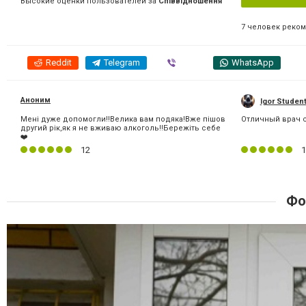
Высокие оценки пользователей за
Співвідношення
7 человек реко
Reddit
Telegram
Viber
WhatsApp
Аноним
Igor Studen
Мені дуже допомогли!!Велика вам подяка!Вже пішов
Отличный врач с
другий рік,як я не вживаю алкоголь!!Бережіть себе
❤️
12
1
Фо