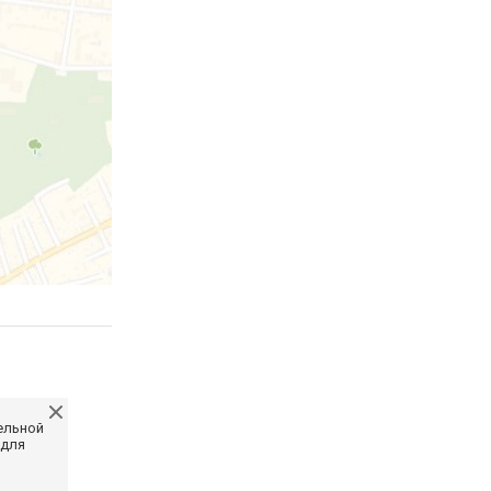
ельной
 для