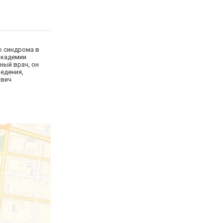
о синдрома в
академии
ный врач, он
ведения,
ович