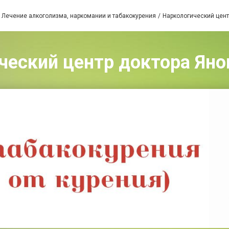
Лечение алкоголизма, наркомании и табакокурения
Наркологический цент
ческий центр доктора Янов