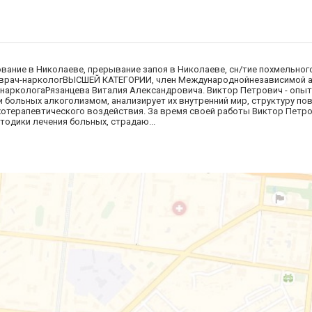
ование в Николаеве, прерывание запоя в Николаеве, сн/тие похмельног
- врач-наркологВЫСШЕЙ КАТЕГОРИИ, член Международнойнезависимой 
 наркологаРязанцева Виталия Александровича. Виктор Петрович - опыт
 больных алкоголизмом, анализирует их внутренний мир, структуру по
хотерапевтического воздействия. За время своей работы Виктор Петр
одики лечения больных, страдаю...